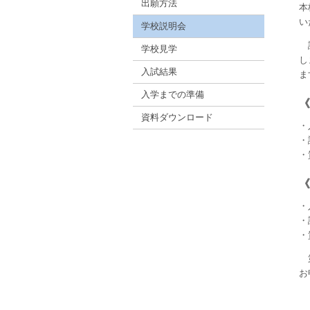
出願方法
本
い
学校説明会
説
学校見学
し
入試結果
ま
入学までの準備
《
資料ダウンロード
・
・
・
《
・
・
・
第
お