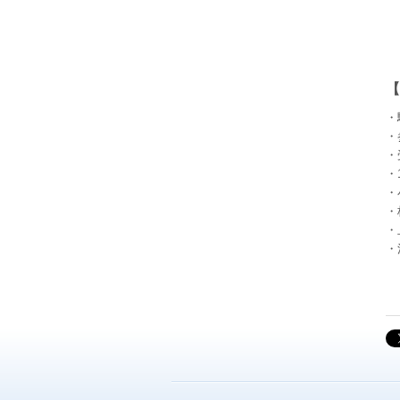
【
・
・
・
・
・
・
・
・