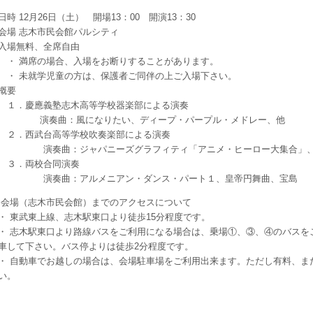
時 12月26日（土） 開場13：00 開演13：30
場 志木市民会館パルシティ
場無料、全席自由
 満席の場合、入場をお断りすることがあります。
 未就学児童の方は、保護者ご同伴の上ご入場下さい。
概要
．慶應義塾志木高等学校器楽部による演奏
奏曲：風になりたい、ディープ・パープル・メドレー、他
．西武台高等学校吹奏楽部による演奏
奏曲：ジャパニーズグラフィティ「アニメ・ヒーロー大集合」、ア
３．両校合同演奏
奏曲：アルメニアン・ダンス・パート１、皇帝円舞曲、宝島
 会場（志木市民会館）までのアクセスについて
 東武東上線、志木駅東口より徒歩15分程度です。
 志木駅東口より路線バスをご利用になる場合は、乗場①、③、④のバスを
車して下さい。バス停よりは徒歩2分程度です。
 自動車でお越しの場合は、会場駐車場をご利用出来ます。ただし有料、ま
い。