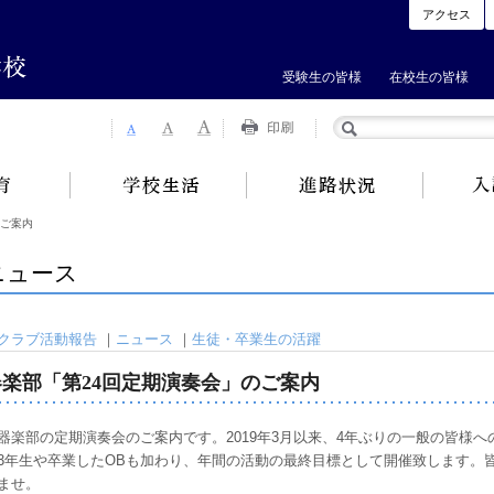
アクセス
受験生の皆様
在校生の皆様
のご案内
ニュース
クラブ活動報告
｜
ニュース
｜
生徒・卒業生の活躍
器楽部「第24回定期演奏会」のご案内
楽部の定期演奏会のご案内です。2019年3月以来、4年ぶりの一般の皆様へ
3年生や卒業したOBも加わり、年間の活動の最終目標として開催致します。
ませ。