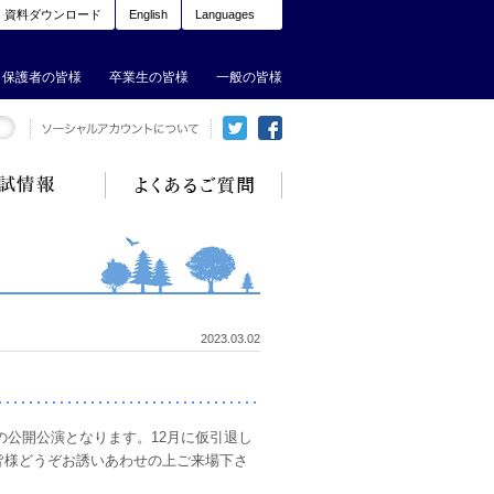
資料ダウンロード
English
Languages
保護者の皆様
卒業生の皆様
一般の皆様
2023.03.02
の公開公演となります。12月に仮引退し
皆様どうぞお誘いあわせの上ご来場下さ