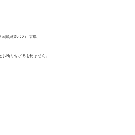
り国際興業バスに乗車、
お断りせざるを得ません。