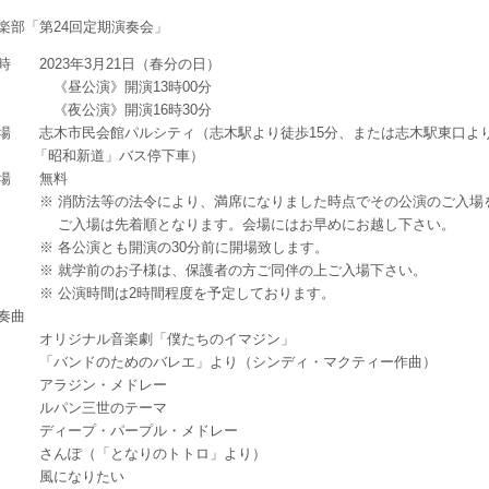
楽部「第24回定期演奏会」
時 2023年3月21日（春分の日）
《昼公演》開演13時00分
《夜公演》開演16時30分
場 志木市民会館パルシティ（志木駅より徒歩15分、または志木駅東口よ
「昭和新道」バス停下車）
場 無料
 消防法等の法令により、満席になりました時点でその公演のご入場を
入場は先着順となります。会場にはお早めにお越し下さい。
 各公演とも開演の30分前に開場致します。
 就学前のお子様は、保護者の方ご同伴の上ご入場下さい。
 公演時間は2時間程度を予定しております。
奏曲
リジナル音楽劇「僕たちのイマジン」
バンドのためのバレエ」より（シンディ・マクティー作曲）
アラジン・メドレー
ルパン三世のテーマ
ディープ・パープル・メドレー
さんぽ（「となりのトトロ」より）
風になりたい