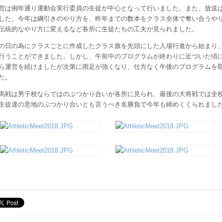
営は例年通り運動会実行委員の生徒が中心となって行いました。また、放送
した。今年は綱引きのやり方を、昨年までの数本をクラス全体で奪い合うやり
伝統的なやり方に変えるなど各所に生徒たちの工夫が見られました。
の日の為にクラスごとに作成したクラス旗を先頭にした入場行進から始まり
行うことができました。しかし、午前中のプログラムが終わりに近づいた頃
ら運営を続けましたが次第に雨足が強くなり、仕方なく午後のプログラムを
た。
馬戦は男子校ならではのぶつかり合いが各所に見られ、最後の大将戦では全
生徒達の意地のぶつかり合いとも言うべき名勝負で今年も締めくくられました