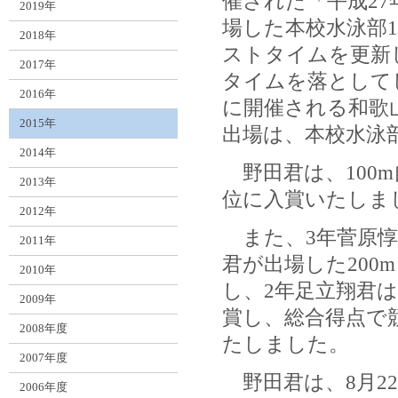
催された「平成2
2019年
場した本校水泳部1
2018年
ストタイムを更新し
2017年
タイムを落として
2016年
に開催される和歌
2015年
出場は、本校水泳
2014年
野田君は、100m
2013年
位に入賞いたしま
2012年
また、3年菅原惇
2011年
君が出場した200
2010年
し、2年足立翔君は
2009年
賞し、総合得点で
2008年度
たしました。
2007年度
野田君は、8月22
2006年度