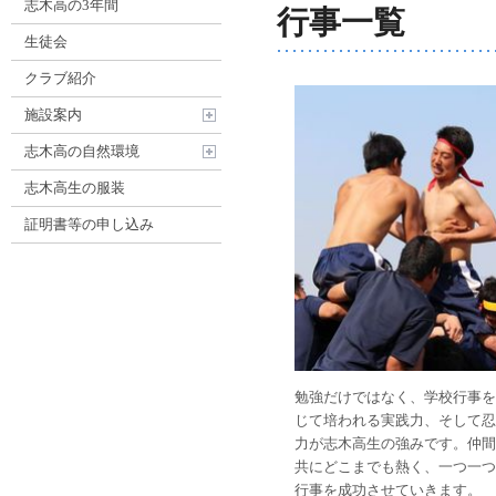
志木高の3年間
行事一覧
生徒会
クラブ紹介
施設案内
志木高の自然環境
志木高生の服装
証明書等の申し込み
勉強だけではなく、学校行事を
じて培われる実践力、そして忍
力が志木高生の強みです。仲間
共にどこまでも熱く、一つ一つ
行事を成功させていきます。