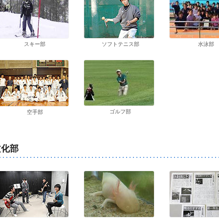
スキー部
ソフトテニス部
水泳部
ゴルフ部
空手部
文化部