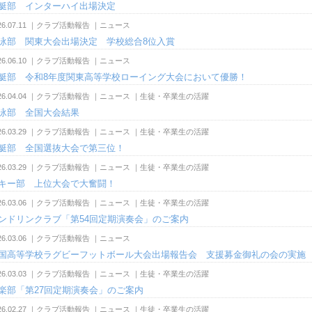
艇部 インターハイ出場決定
26.07.11
｜
クラブ活動報告
｜
ニュース
泳部 関東大会出場決定 学校総合8位入賞
26.06.10
｜
クラブ活動報告
｜
ニュース
艇部 令和8年度関東高等学校ローイング大会において優勝！
26.04.04
｜
クラブ活動報告
｜
ニュース
｜
生徒・卒業生の活躍
泳部 全国大会結果
26.03.29
｜
クラブ活動報告
｜
ニュース
｜
生徒・卒業生の活躍
艇部 全国選抜大会で第三位！
26.03.29
｜
クラブ活動報告
｜
ニュース
｜
生徒・卒業生の活躍
キー部 上位大会で大奮闘！
26.03.06
｜
クラブ活動報告
｜
ニュース
｜
生徒・卒業生の活躍
ンドリンクラブ「第54回定期演奏会」のご案内
26.03.06
｜
クラブ活動報告
｜
ニュース
国高等学校ラグビーフットボール大会出場報告会 支援募金御礼の会の実施
26.03.03
｜
クラブ活動報告
｜
ニュース
｜
生徒・卒業生の活躍
楽部「第27回定期演奏会」のご案内
26.02.27
｜
クラブ活動報告
｜
ニュース
｜
生徒・卒業生の活躍