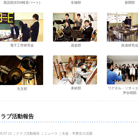
英語部(ESS/軽音パート)
生物部
新聞部
電子工学研究会
器楽部
鉄道研究
美術部
ワグネル・ソサィ
天文部
声合唱団
クラブ活動報告
26.07.13
｜
クラブ活動報告
｜
ニュース
｜
生徒・卒業生の活躍