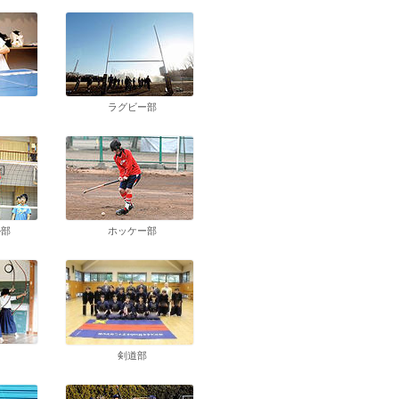
ラグビー部
ル部
ホッケー部
剣道部