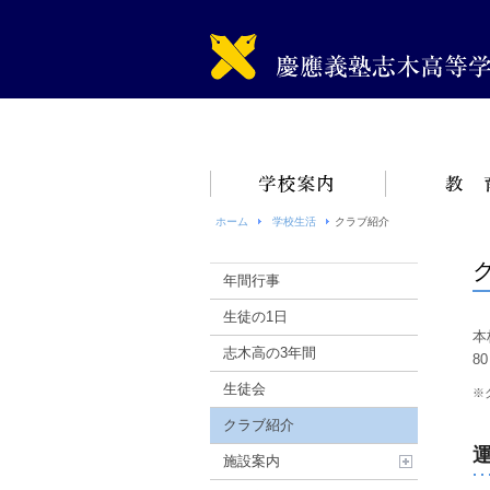
ホーム
学校生活
クラブ紹介
年間行事
生徒の1日
本
志木高の3年間
8
生徒会
※
クラブ紹介
施設案内