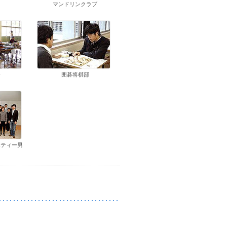
マンドリンクラブ
会
囲碁将棋部
エティー男