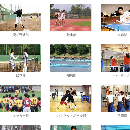
硬式野球部
競走部
卓球部
庭球部
端艇部
バレーボー
サッカー部
バスケットボール部
弓術部